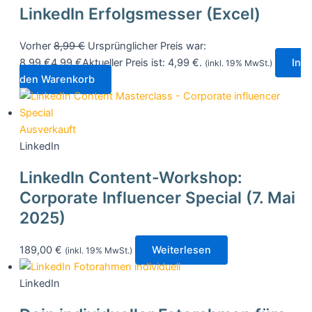
LinkedIn Erfolgsmesser (Excel)
Vorher
8,99
€
Ursprünglicher Preis war:
8,99 €
4,99
€
Aktueller Preis ist: 4,99 €.
In
(inkl. 19% MwSt.)
den Warenkorb
Ausverkauft
LinkedIn
LinkedIn Content-Workshop:
Corporate Influencer Special (7. Mai
2025)
189,00
€
Weiterlesen
(inkl. 19% MwSt.)
LinkedIn