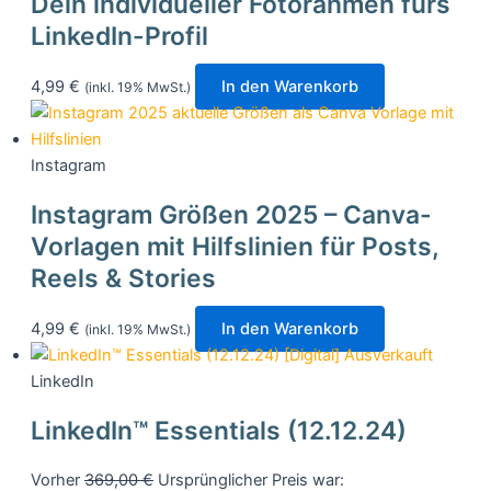
Dein individueller Fotorahmen fürs
LinkedIn-Profil
4,99
€
In den Warenkorb
(inkl. 19% MwSt.)
Instagram
Instagram Größen 2025 – Canva-
Vorlagen mit Hilfslinien für Posts,
Reels & Stories
4,99
€
In den Warenkorb
(inkl. 19% MwSt.)
Ausverkauft
LinkedIn
LinkedIn™ Essentials (12.12.24)
Vorher
369,00
€
Ursprünglicher Preis war: